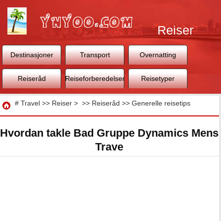
Reiser
Destinasjoner
Transport
Overnatting
Reiseråd
Reiseforberedelser
Reisetyper
Reise
#
Travel
>>
Reiser
> >>
Reiseråd
>>
Generelle reisetips
Hvordan takle Bad Gruppe Dynamics Mens
Trave