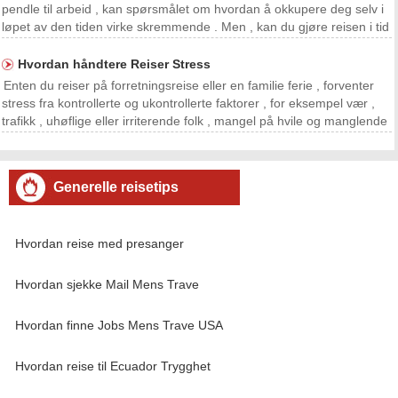
pendle til arbeid , kan spørsmålet om hvordan å okkupere deg selv i
løpet av den tiden virke skremmende . Men , kan du gjøre reisen i tid
vel brukt hvis du tar litt underholdning med deg . Hvis du reiser i
utlandet , ta sikkerh
Hvordan håndtere Reiser Stress
Enten du reiser på forretningsreise eller en familie ferie , forventer
stress fra kontrollerte og ukontrollerte faktorer , for eksempel vær ,
trafikk , uhøflige eller irriterende folk , mangel på hvile og manglende
evne til å planlegge . Enkeltpersoner, grupper eller familier kan alle
finne måter å
Generelle reisetips
Hvordan reise med presanger
Hvordan sjekke Mail Mens Trave
Hvordan finne Jobs Mens Trave USA
Hvordan reise til Ecuador Trygghet