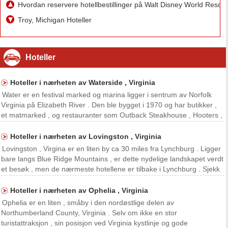
Hvordan reservere hotellbestillinger på Walt Disney World Resor
Troy, Michigan Hoteller
Hoteller
Hoteller i nærheten av Waterside , Virginia
Water er en festival marked og marina ligger i sentrum av Norfolk
Virginia på Elizabeth River . Den ble bygget i 1970 og har butikker ,
et matmarked , og restauranter som Outback Steakhouse , Hooters ,
og Joes Crab Shack . Hvis du besøker området og ønsker å bo i
nærheten av Waterside , det finnes h
Hoteller i nærheten av Lovingston , Virginia
Lovingston , Virgina er en liten by ca 30 miles fra Lynchburg . Ligger
bare langs Blue Ridge Mountains , er dette nydelige landskapet verdt
et besøk , men de nærmeste hotellene er tilbake i Lynchburg . Sjekk
ut de forskjellige steder å bo og ha et hyggelig besøk i landskapet
som omgir Lovingston . C
Hoteller i nærheten av Ophelia , Virginia
Ophelia er en liten , småby i den nordøstlige delen av
Northumberland County, Virginia . Selv om ikke en stor
turistattraksjon , sin posisjon ved Virginia kystlinje og gode