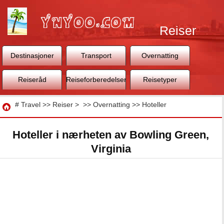
Reiser
Destinasjoner
Transport
Overnatting
Reiseråd
Reiseforberedelser
Reisetyper
Reise
#
Travel
>>
Reiser
> >>
Overnatting
>>
Hoteller
Hoteller i nærheten av Bowling Green,
Virginia