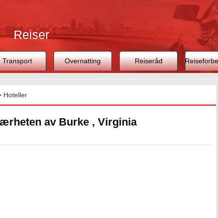
Reiser
Transport
Overnatting
Reiseråd
Reiseforbe
>
Hoteller
nærheten av Burke , Virginia