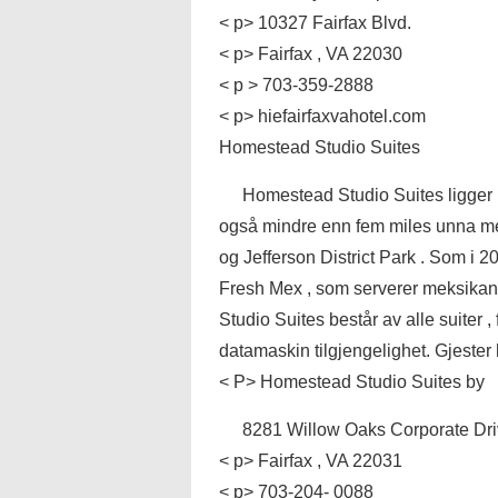
< p> 10327 Fairfax Blvd.
< p> Fairfax , VA 22030
< p > 703-359-2888
< p> hiefairfaxvahotel.com
Homestead Studio Suites
Homestead Studio Suites ligger i 
også mindre enn fem miles unna me
og Jefferson District Park . Som i 2
Fresh Mex , som serverer meksikan
Studio Suites består av alle suiter ,
datamaskin tilgjengelighet. Gjester h
< P> Homestead Studio Suites by
8281 Willow Oaks Corporate Dr
< p> Fairfax , VA 22031
< p> 703-204- 0088