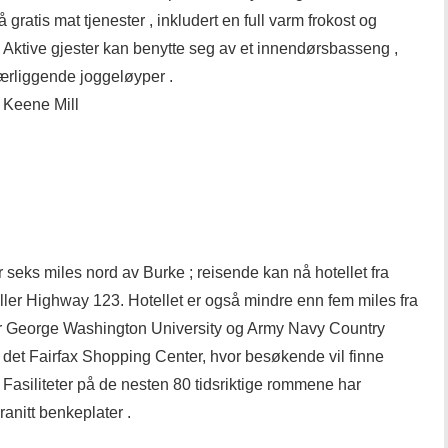
å gratis mat tjenester , inkludert en full varm frokost og
 . Aktive gjester kan benytte seg av et innendørsbasseng ,
nærliggende joggeløyper .
 Keene Mill
 seks miles nord av Burke ; reisende kan nå hotellet fra
ller Highway 123. Hotellet er også mindre enn fem miles fra
er George Washington University og Army Navy Country
er det Fairfax Shopping Center, hvor besøkende vil finne
r . Fasiliteter på de nesten 80 tidsriktige rommene har
ranitt benkeplater .