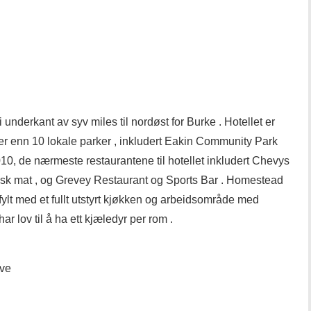
underkant av syv miles til nordøst for Burke . Hotellet er
r enn 10 lokale parker , inkludert Eakin Community Park
010, de nærmeste restaurantene til hotellet inkludert Chevys
sk mat , og Grevey Restaurant og Sports Bar . Homestead
 fylt med et fullt utstyrt kjøkken og arbeidsområde med
ar lov til å ha ett kjæledyr per rom .
ive