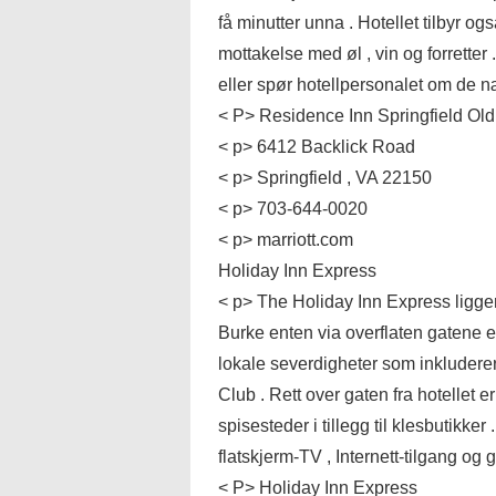
få minutter unna . Hotellet tilbyr ogs
mottakelse med øl , vin og forretter
eller spør hotellpersonalet om de 
< P> Residence Inn Springfield Old
< p> 6412 Backlick Road
< p> Springfield , VA 22150
< p> 703-644-0020
< p> marriott.com
Holiday Inn Express
< p> The Holiday Inn Express ligger
Burke enten via overflaten gatene e
lokale severdigheter som inkluder
Club . Rett over gaten fra hotellet 
spisesteder i tillegg til klesbutikke
flatskjerm-TV , Internett-tilgang og g
< P> Holiday Inn Express