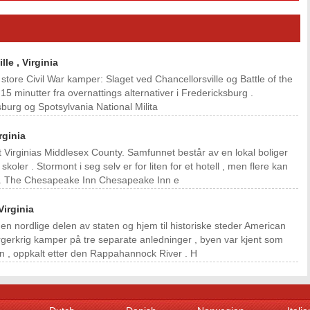
le , Virginia
o store Civil War kamper: Slaget ved Chancellorsville og Battle of the
15 minutter fra overnattings alternativer i Fredericksburg .
cksburg og Spotsylvania National Milita
rginia
t Virginias Middlesex County. Samfunnet består av en lokal boliger
oler . Stormont i seg selv er for liten for et hotell , men flere kan
a . The Chesapeake Inn Chesapeake Inn e
Virginia
 den nordlige delen av staten og hjem til historiske steder American
rgerkrig kamper på tre separate anledninger , byen var kjent som
n , oppkalt etter den Rappahannock River . H