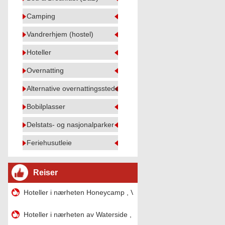
Camping
Vandrerhjem (hostel)
Hoteller
Overnatting
Alternative overnattingssteder
Bobilplasser
Delstats- og nasjonalparker
Feriehusutleie
Reiser
Hoteller i nærheten Honeycamp , Virginia
Hoteller i nærheten av Waterside , Virginia