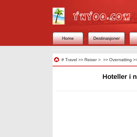
Home
Destinasjoner
Reise
#
Travel
>>
Reiser
> >>
Overnatting
>
Hoteller i 