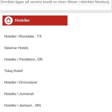
Området ligger på venstre bredd av elven Weser i distriktet Nienburg
. Stolzenau er populær blant friluftsentusiaster som det er nær fjell og
flere store åpne områder . Det
Hoteller
Hoteller i Rockdale , TX
Valamar Hotels
Hoteller i Pendleton, OR
Tokaj Hotell
Hoteller i Dromoland
Hoteller i Jumeirah
Hoteller i Jackson , MN