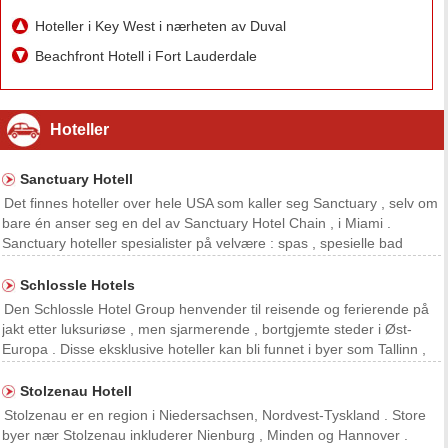
Hoteller i Key West i nærheten av Duval
Beachfront Hotell i Fort Lauderdale
Hoteller
Sanctuary Hotell
Det finnes hoteller over hele USA som kaller seg Sanctuary , selv om
bare én anser seg en del av Sanctuary Hotel Chain , i Miami .
Sanctuary hoteller spesialister på velvære : spas , spesielle bad
områder med lyslykter og regnskog dusjhoder, sengetøy med høy
tråd teller . Sanctuary on Camelback enda
Schlossle Hotels
Den Schlossle Hotel Group henvender til reisende og ferierende på
jakt etter luksuriøse , men sjarmerende , bortgjemte steder i Øst-
Europa . Disse eksklusive hoteller kan bli funnet i byer som Tallinn ,
Estland , og Riga , Latvia , i tillegg til ett sted ved Middelhavskysten .
Schlossle hoteller ove
Stolzenau Hotell
Stolzenau er en region i Niedersachsen, Nordvest-Tyskland . Store
byer nær Stolzenau inkluderer Nienburg , Minden og Hannover .