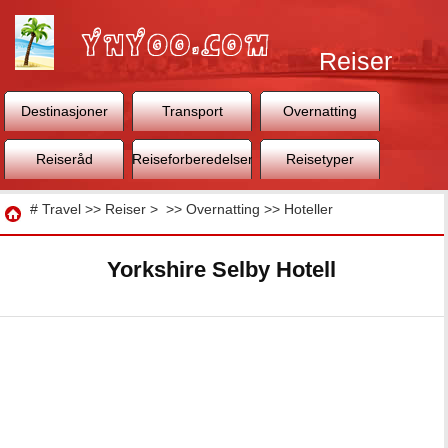
Reiser
Destinasjoner
Transport
Overnatting
Reiseråd
Reiseforberedelser
Reisetyper
Reise
#
Travel
>>
Reiser
> >>
Overnatting
>>
Hoteller
Yorkshire Selby Hotell