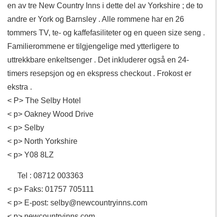
en av tre New Country Inns i dette del av Yorkshire ; de to
andre er York og Barnsley . Alle rommene har en 26
tommers TV, te- og kaffefasiliteter og en queen size seng .
Familierommene er tilgjengelige med ytterligere to
uttrekkbare enkeltsenger . Det inkluderer også en 24-
timers resepsjon og en ekspress checkout . Frokost er
ekstra .
< P> The Selby Hotel
< p> Oakney Wood Drive
< p> Selby
< p> North Yorkshire
< p> Y08 8LZ
Tel : 08712 003363
< p> Faks: 01757 705111
< p> E-post: selby@newcountryinns.com
< p> newcountryinns.com