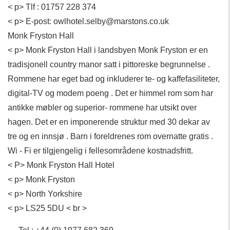
< p> Tlf : 01757 228 374
< p> E-post: owlhotel.selby@marstons.co.uk
Monk Fryston Hall
< p> Monk Fryston Hall i landsbyen Monk Fryston er en
tradisjonell country manor satt i pittoreske begrunnelse .
Rommene har eget bad og inkluderer te- og kaffefasiliteter,
digital-TV og modem poeng . Det er himmel rom som har
antikke møbler og superior- rommene har utsikt over
hagen. Det er en imponerende struktur med 30 dekar av
tre og en innsjø . Barn i foreldrenes rom overnatte gratis .
Wi - Fi er tilgjengelig i fellesområdene kostnadsfritt.
< P> Monk Fryston Hall Hotel
< p> Monk Fryston
< p> North Yorkshire
< p> LS25 5DU < br >