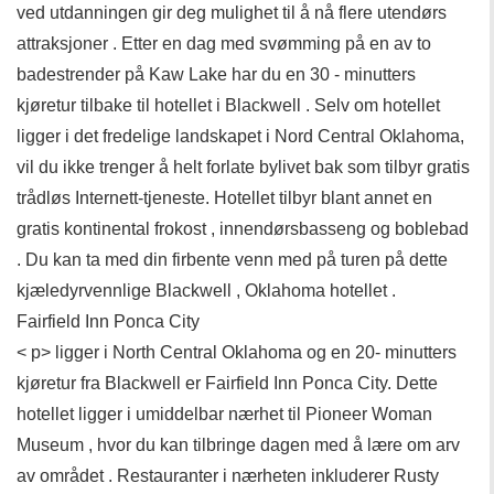
ved utdanningen gir deg mulighet til å nå flere utendørs
attraksjoner . Etter en dag med svømming på en av to
badestrender på Kaw Lake har du en 30 - minutters
kjøretur tilbake til hotellet i Blackwell . Selv om hotellet
ligger i det fredelige landskapet i Nord Central Oklahoma,
vil du ikke trenger å helt forlate bylivet bak som tilbyr gratis
trådløs Internett-tjeneste. Hotellet tilbyr blant annet en
gratis kontinental frokost , innendørsbasseng og boblebad
. Du kan ta med din firbente venn med på turen på dette
kjæledyrvennlige Blackwell , Oklahoma hotellet .
Fairfield Inn Ponca City
< p> ligger i North Central Oklahoma og en 20- minutters
kjøretur fra Blackwell er Fairfield Inn Ponca City. Dette
hotellet ligger i umiddelbar nærhet til Pioneer Woman
Museum , hvor du kan tilbringe dagen med å lære om arv
av området . Restauranter i nærheten inkluderer Rusty