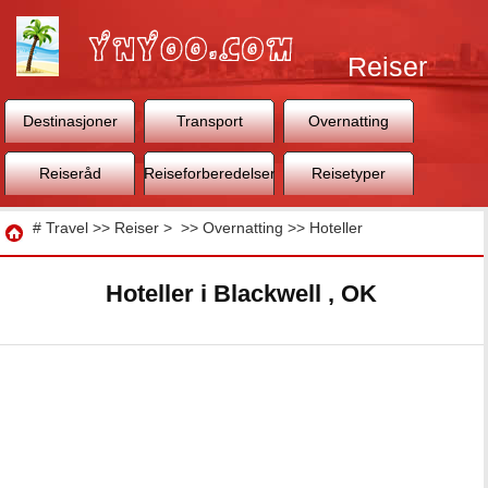
Reiser
Destinasjoner
Transport
Overnatting
Reiseråd
Reiseforberedelser
Reisetyper
Reise
#
Travel
>>
Reiser
> >>
Overnatting
>>
Hoteller
Hoteller i Blackwell , OK