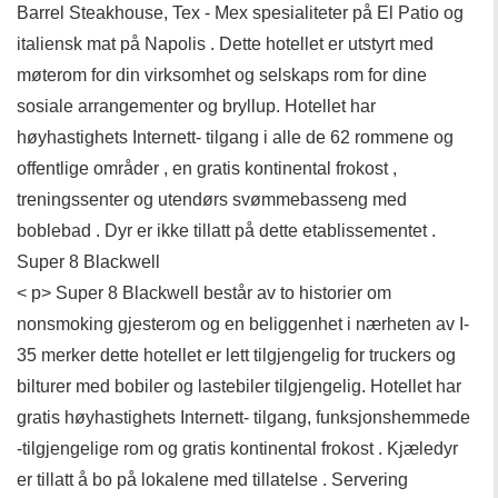
Barrel Steakhouse, Tex - Mex spesialiteter på El Patio og
italiensk mat på Napolis . Dette hotellet er utstyrt med
møterom for din virksomhet og selskaps rom for dine
sosiale arrangementer og bryllup. Hotellet har
høyhastighets Internett- tilgang i alle de 62 rommene og
offentlige områder , en gratis kontinental frokost ,
treningssenter og utendørs svømmebasseng med
boblebad . Dyr er ikke tillatt på dette etablissementet .
Super 8 Blackwell
< p> Super 8 Blackwell består av to historier om
nonsmoking gjesterom og en beliggenhet i nærheten av I-
35 merker dette hotellet er lett tilgjengelig for truckers og
bilturer med bobiler og lastebiler tilgjengelig. Hotellet har
gratis høyhastighets Internett- tilgang, funksjonshemmede
-tilgjengelige rom og gratis kontinental frokost . Kjæledyr
er tillatt å bo på lokalene med tillatelse . Servering