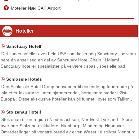
Moteller Nær CAK Airport
Hoteller
Sanctuary Hotell
Det finnes hoteller over hele USA som kaller seg Sanctuary , selv om
bare én anser seg en del av Sanctuary Hotel Chain , i Miami .
Sanctuary hoteller spesialister på velvære : spas , spesielle bad
områder med lyslykter og regnskog dusjhoder, sengetøy med høy
tråd teller . Sanctuary on Camelback enda
Schlossle Hotels
Den Schlossle Hotel Group henvender til reisende og ferierende på
jakt etter luksuriøse , men sjarmerende , bortgjemte steder i Øst-
Europa . Disse eksklusive hoteller kan bli funnet i byer som Tallinn ,
Estland , og Riga , Latvia , i tillegg til ett sted ved Middelhavskysten .
Schlossle hoteller ove
Stolzenau Hotell
Stolzenau er en region i Niedersachsen, Nordvest-Tyskland . Store
byer nær Stolzenau inkluderer Nienburg , Minden og Hannover .
Området ligger på venstre bredd av elven Weser i distriktet Nienburg
. Stolzenau er populær blant friluftsentusiaster som det er nær fjell og