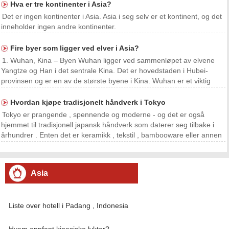
Hva er tre kontinenter i Asia?
Det er ingen kontinenter i Asia. Asia i seg selv er et kontinent, og det
inneholder ingen andre kontinenter.
Fire byer som ligger ved elver i Asia?
1. Wuhan, Kina – Byen Wuhan ligger ved sammenløpet av elvene
Yangtze og Han i det sentrale Kina. Det er hovedstaden i Hubei-
provinsen og er en av de største byene i Kina. Wuhan er et viktig
transportknutepunkt og er hjemsted for en rekke universiteter,
høyskoler og forskningsinstitusjoner. 2. Kolka
Hvordan kjøpe tradisjonelt håndverk i Tokyo
Tokyo er prangende , spennende og moderne - og det er også
hjemmet til tradisjonell japansk håndverk som daterer seg tilbake i
århundrer . Enten det er keramikk , tekstil , bambooware eller annen
tradisjonell håndverk , kan du huske din til Japan tur med en vakker
og funksjonell souvenir . Her er hv
Asia
Liste over hotell i Padang , Indonesia