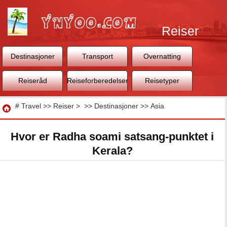
Reiser
Destinasjoner
Transport
Overnatting
Reiseråd
Reiseforberedelser
Reisetyper
Reise
#
Travel
>>
Reiser
> >>
Destinasjoner
>>
Asia
Hvor er Radha soami satsang-punktet i
Kerala?