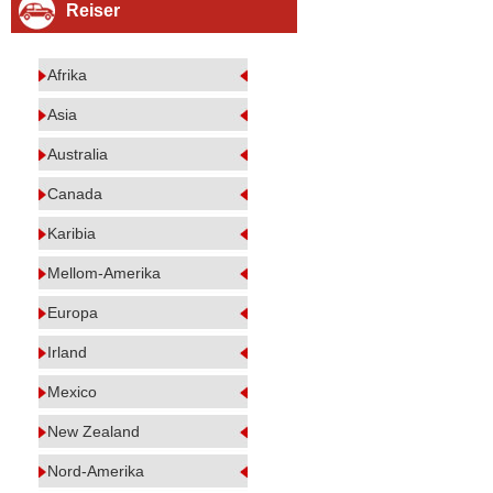
Reiser
Afrika
Asia
Australia
Canada
Karibia
Mellom-Amerika
Europa
Irland
Mexico
New Zealand
Nord-Amerika