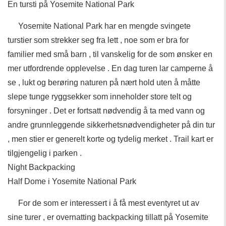
En tursti på Yosemite National Park
Yosemite National Park har en mengde svingete
turstier som strekker seg fra lett , noe som er bra for
familier med små barn , til vanskelig for de som ønsker en
mer utfordrende opplevelse . En dag turen lar camperne å
se , lukt og berøring naturen på nært hold uten å måtte
slepe tunge ryggsekker som inneholder store telt og
forsyninger . Det er fortsatt nødvendig å ta med vann og
andre grunnleggende sikkerhetsnødvendigheter på din tur
, men stier er generelt korte og tydelig merket . Trail kart er
tilgjengelig i parken .
Night Backpacking
Half Dome i Yosemite National Park
For de som er interessert i å få mest eventyret ut av
sine turer , er overnatting backpacking tillatt på Yosemite