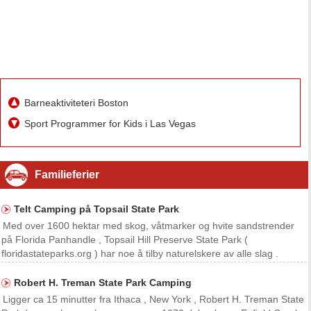
Barneaktiviteteri Boston
Sport Programmer for Kids i Las Vegas
Familieferier
Telt Camping på Topsail State Park
Med over 1600 hektar med skog, våtmarker og hvite sandstrender
på Florida Panhandle , Topsail Hill Preserve State Park (
floridastateparks.org ) har noe å tilby naturelskere av alle slag .
Parken ble rangert som en av Reserve USAs Top 100 Camping av
2010 . Hvis Topsail virker for stor til å utforske
Robert H. Treman State Park Camping
Ligger ca 15 minutter fra Ithaca , New York , Robert H. Treman State