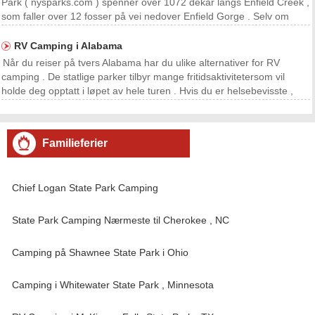
Park ( nysparks.com ) spenner over 1072 dekar langs Enfield Creek ,
som faller over 12 fosser på vei nedover Enfield Gorge . Selv om
kanskje best kjent for sine fossefall , inkludert 115 -fots Lucifer Falls ,
har denne tilstanden p
RV Camping i Alabama
Når du reiser på tvers Alabama har du ulike alternativer for RV
camping . De statlige parker tilbyr mange fritidsaktivitetersom vil
holde deg opptatt i løpet av hele turen . Hvis du er helsebevisste ,
kan du fortsette din daglige diett for å holde fysisk form . Mens du
slappe av og nyte turen , inkl
Familieferier
Chief Logan State Park Camping
State Park Camping Nærmeste til Cherokee , NC
Camping på Shawnee State Park i Ohio
Camping i Whitewater State Park , Minnesota