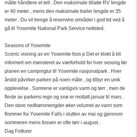
måtte håndtere et telt . Den maksimale tillatte RV lengde
er 40 meter , mens den maksimale trailer lengde er 35
meter . Du vil trenge å reservere områder i god tid ved å
gå til Yosemite National Park Service nettsted.
Seasons of Yosemite
Scenic visning av en Yosemite foss p Det er klokt å bli
informert om mønsteret av værforhold for hver sesong før
planen en campingtur til Yosemite nasjonalpark . Hver
årstid påvirker parken på noen måte , og tilbyr en unik
opplevelse . Somrene er vanligvis varm og tørr , men de
fleste av parkens regn og snø er mottatt januar til mars .
Den store nedbørsmengder øker volumet av vann som
flommer fra Yosemite Falls i slutten av mai og gjennom
sommeren mens fossen er ofte tørr i august .
Dag Fotturer