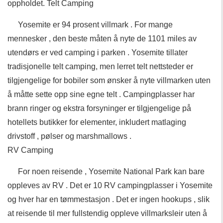
oppholdet. Telt Camping
Yosemite er 94 prosent villmark . For mange
mennesker , den beste måten å nyte de 1101 miles av
utendørs er ved camping i parken . Yosemite tillater
tradisjonelle telt camping, men lerret telt nettsteder er
tilgjengelige for bobiler som ønsker å nyte villmarken uten
å måtte sette opp sine egne telt . Campingplasser har
brann ringer og ekstra forsyninger er tilgjengelige på
hotellets butikker for elementer, inkludert matlaging
drivstoff , pølser og marshmallows .
RV Camping
For noen reisende , Yosemite National Park kan bare
oppleves av RV . Det er 10 RV campingplasser i Yosemite
og hver har en tømmestasjon . Det er ingen hookups , slik
at reisende til mer fullstendig oppleve villmarksleir uten å