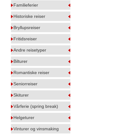
Familieferier
Historiske reiser
Bryllupsreiser
Fritidsreiser
Andre reisetyper
Bilturer
Romantiske reiser
Seniorreiser
Skiturer
Vårferie (spring break)
Helgeturer
Vinturer og vinsmaking