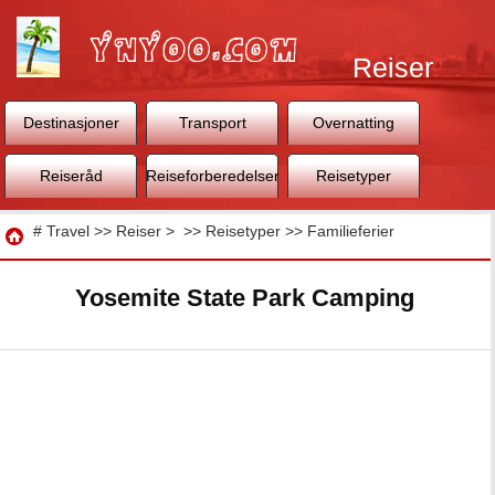
Reiser
Destinasjoner
Transport
Overnatting
Reiseråd
Reiseforberedelser
Reisetyper
Reise
#
Travel
>>
Reiser
> >>
Reisetyper
>>
Familieferier
Yosemite State Park Camping