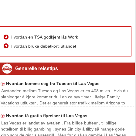
Hvordan en TSA godkjent lås Work
Hvordan bruke debetkorti utlandet
Generelle reisetips
Hvordan komme seg fra Tucson til Las Vegas
Avstanden mellom Tucson og Las Vegas er ca 408 miles . Hvis du
planlegger å kjøre kommer du i en ca syv timer . Ifølge Family
Vacations utflukter , Det er generelt stor trafikk mellom Arizona to
største byer , Tucson og Phoenix . Interstate 10 West er en populær
gjennom måte for staten . Starter p
Hvordan få gratis flyreiser til Las Vegas
Las Vegas er landet av avtalen . Fra billige buffeer , til billige
hotellrom til billig gambling , synes Sin city å tilby så mange gode
kjøp som de gjør sjansespill . Men før du kan gamble i Las Vegas ,