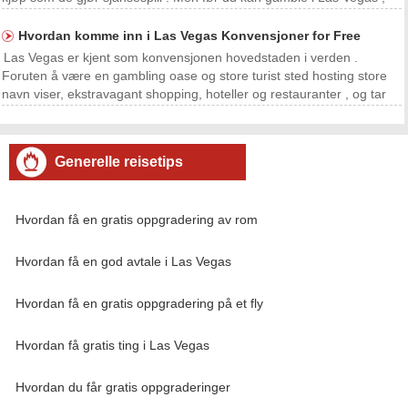
har du for å komme dit . Og mens det er absolutt billige avtaler , får
sin gratis er en kunst all
Hvordan komme inn i Las Vegas Konvensjoner for Free
Las Vegas er kjent som konvensjonen hovedstaden i verden .
Foruten å være en gambling oase og store turist sted hosting store
navn viser, ekstravagant shopping, hoteller og restauranter , og tar
imot Sin City konferansedeltakere . Las Vegas huser mer enn 148
000 hotellrom, ikke inkludert gjesterom i
Generelle reisetips
Hvordan få en gratis oppgradering av rom
Hvordan få en god avtale i Las Vegas
Hvordan få en gratis oppgradering på et fly
Hvordan få gratis ting i Las Vegas
Hvordan du får gratis oppgraderinger