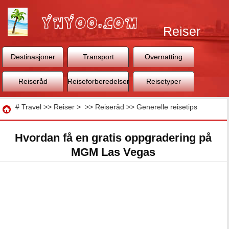
Reiser
Destinasjoner
Transport
Overnatting
Reiseråd
Reiseforberedelser
Reisetyper
Reise
#
Travel
>>
Reiser
> >>
Reiseråd
>>
Generelle reisetips
Hvordan få en gratis oppgradering på
MGM Las Vegas