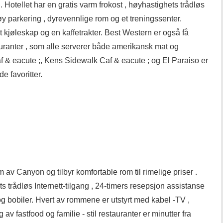
 Hotellet har en gratis varm frokost , høyhastighets trådløs
tøy parkering , dyrevennlige rom og et treningssenter.
 et kjøleskap og en kaffetrakter. Best Western er også få
auranter , som alle serverer både amerikansk mat og
af & eacute ;, Kens Sidewalk Caf & eacute ; og El Paraiso er
 favoritter.
m av Canyon og tilbyr komfortable rom til rimelige priser .
ts trådløs Internett-tilgang , 24-timers resepsjon assistanse
og bobiler. Hvert av rommene er utstyrt med kabel -TV ,
 av fastfood og familie - stil restauranter er minutter fra