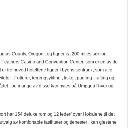
glas County, Oregon , og ligger ca 200 miles sør for
yv Feathers Casino and Convention Center, som er en av de
t er tre hoved hotellene ligger i byens sentrum , som alle
teter . Fotturer, terrengsykling , fiske , padling , rafting og
i området , og mange av disse kan nytes på Umpqua River og
 har 154 deluxe rom og 12 lederfløyer i lokalene til det
 utvalg av komfortable fasiliteter og tjenester , kan gjestene