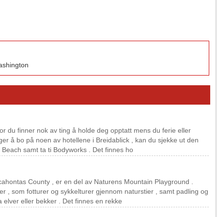
ashington
or du finner nok av ting å holde deg opptatt mens du ferie eller
lger å bo på noen av hotellene i Breidablick , kan du sjekke ut den
 Beach samt ta ti Bodyworks . Det finnes ho
Pocahontas County , er en del av Naturens Mountain Playground .
r , som fotturer og sykkelturer gjennom naturstier , samt padling og
a elver eller bekker . Det finnes en rekke