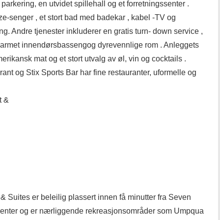
arkering, en utvidet spillehall og et forretningssenter .
ize-senger , et stort bad med badekar , kabel -TV og
ng. Andre tjenester inkluderer en gratis turn- down service ,
pvarmet innendørsbassengog dyrevennlige rom . Anleggets
merikansk mat og et stort utvalg av øl, vin og cocktails .
 og Stix Sports Bar har fine restauranter, uformelle og
t &
Suites er beleilig plassert innen få minutter fra Seven
enter og er nærliggende rekreasjonsområder som Umpqua