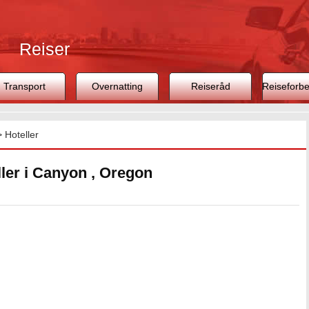
Reiser
Transport
Overnatting
Reiseråd
Reiseforbe
>
Hoteller
ler i Canyon , Oregon