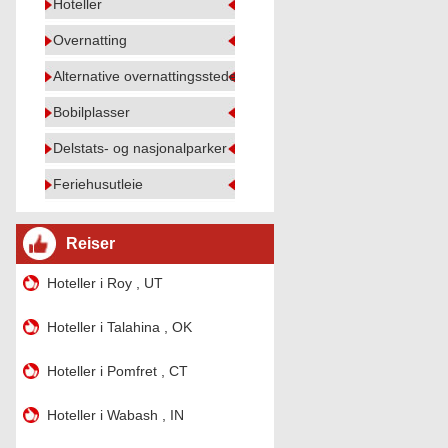
Hoteller
Overnatting
Alternative overnattingssteder
Bobilplasser
Delstats- og nasjonalparker
Feriehusutleie
Reiser
Hoteller i Roy , UT
Hoteller i Talahina , OK
Hoteller i Pomfret , CT
Hoteller i Wabash , IN