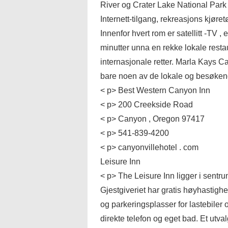
River og Crater Lake National Park .
Internett-tilgang, rekreasjons kjøre
Innenfor hvert rom er satellitt -TV ,
minutter unna en rekke lokale rest
internasjonale retter. Marla Kays C
bare noen av de lokale og besøkende
< p> Best Western Canyon Inn
< p> 200 Creekside Road
< p> Canyon , Oregon 97417
< p> 541-839-4200
< p> canyonvillehotel . com
Leisure Inn
< p> The Leisure Inn ligger i sentru
Gjestgiveriet har gratis høyhastighe
og parkeringsplasser for lastebiler 
direkte telefon og eget bad. Et utvalg