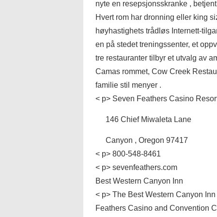
nyte en resepsjonsskranke , betjent p
Hvert rom har dronning eller king s
høyhastighets trådløs Internett-tilga
en på stedet treningssenter, et op
tre restauranter tilbyr et utvalg av a
Camas rommet, Cow Creek Restaurant
familie stil menyer .
< p> Seven Feathers Casino Resor
146 Chief Miwaleta Lane
Canyon , Oregon 97417
< p> 800-548-8461
< p> sevenfeathers.com
Best Western Canyon Inn
< p> The Best Western Canyon Inn & 
Feathers Casino and Convention C