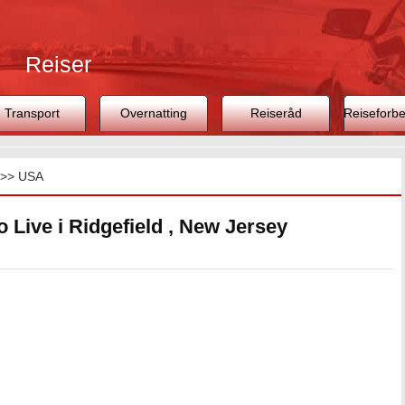
Reiser
Transport
Overnatting
Reiseråd
Reiseforbe
>>
USA
o Live i Ridgefield , New Jersey