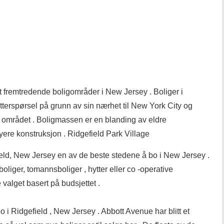
st fremtredende boligområder i New Jersey . Boliger i
erspørsel på grunn av sin nærhet til New York City og
v området . Boligmassen er en blanding av eldre
yere konstruksjon . Ridgefield Park Village
ield, New Jersey en av de beste stedene å bo i New Jersey .
boliger, tomannsboliger , hytter eller co -operative
 valget basert på budsjettet .
o i Ridgefield , New Jersey . Abbott Avenue har blitt et