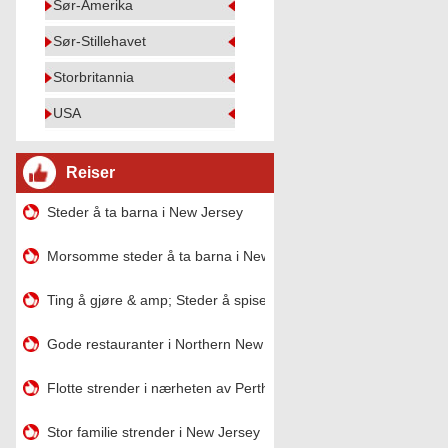
Sør-Amerika
Sør-Stillehavet
Storbritannia
USA
Reiser
Steder å ta barna i New Jersey
Morsomme steder å ta barna i New Jersey
Ting å gjøre & amp; Steder å spise i Ocean City , New Jersey
Gode ​​restauranter i Northern New Jersey
Flotte strender i nærheten av Perth Amboy, New Jersey
Stor familie strender i New Jersey