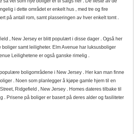
 så vel som nye boliger er til salgs her . De fleste av de
elig i dette området er enkelt hus , med tre og fire
rt på antall rom, samt plasseringen av hver enkelt tomt .
eld , New Jersey er blitt populært i disse dager . Også her
 boliger samt leiligheter. Elm Avenue har luksusboliger
enue Leilighetene er også ganske rimelig .
t populære boligområdene i New Jersey . Her kan man finne
oliger . Noen som planlegger å kjøpe gamle hjem til en
 Street, Ridgefield , New Jersey . Homes dateres tilbake til
alg . Prisene på boliger er basert på deres alder og fasiliteter