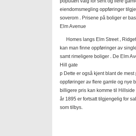
populært valg for sent og flere gamle
eiendomsmegling oppføringer tilgjeng
soverom . Prisene på boliger er base
Elm Avenue
Homes langs Elm Street , Ridgefi
kan man finne oppføringer av single
samt rimeligere boliger . De Elm Av
Hill gate
p Dette er også kjent blant de mes
oppføringer av flere gamle og nye b
billigere pris kan komme til Hillside
år 1895 er fortsatt tilgjengelig for s
som tilbys.