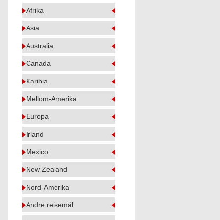
Afrika
Asia
Australia
Canada
Karibia
Mellom-Amerika
Europa
Irland
Mexico
New Zealand
Nord-Amerika
Andre reisemål